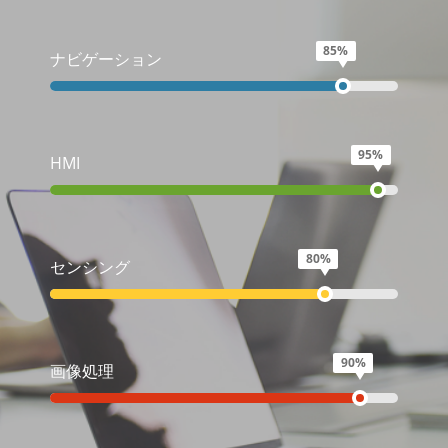
85%
ナビゲーション
95%
HMI
80%
センシング
90%
画像処理