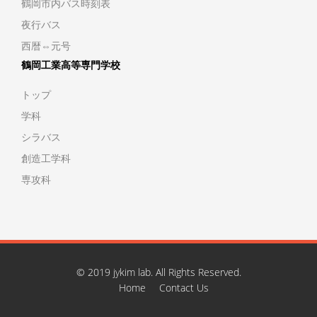
鶴岡市内バス時刻表
夜行バス
西暦⇔元号
鶴岡工業高等専門学校
トップ
学科
シラバス
創造工学科
専攻科
© 2019 jykim lab. All Rights Reserved.
Home
Contact Us