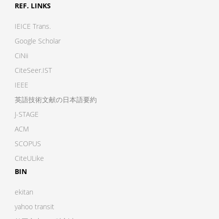
REF. LINKS
IEICE Trans.
Google Scholar
CiNii
CiteSeer.IST
IEEE
英語技術文献の日本語要約
J-STAGE
ACM
SCOPUS
CiteULike
BIN
ekitan
yahoo transit