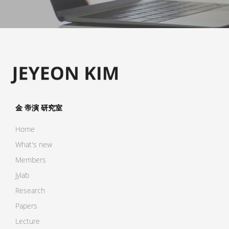
金 帝演 研究室
Home
What's new
Members
Jylab
Research
Papers
Lecture