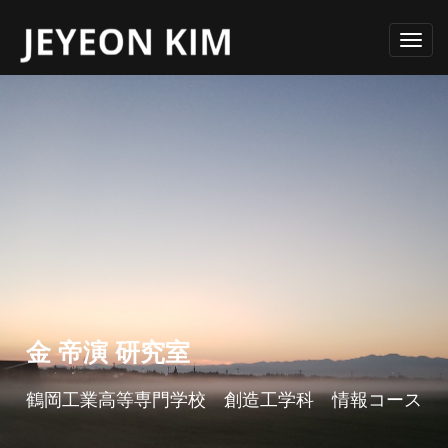
Toggl
navig
研究分野
移動体の安全運転支援およびナビゲーションに関す
要素技術
る研究
金 帝演 研究室
農業分野における環境情報モニタリングに関する研
位置特定、HMI(Human Machine Interface)、セン
究
鶴岡工業高等専門学校 創造工学科 情報コース
シング